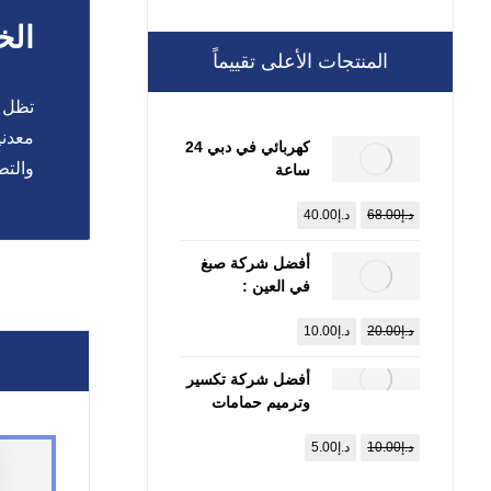
الخ
المنتجات الأعلى تقييماً
تظل ا
معدني
كهربائي في دبي 24
والتط
ساعة
:0557821580
د.إ
68.00
د.إ
40.00
أفضل شركة صبغ
في العين :
0557821580
د.إ
20.00
د.إ
10.00
أفضل شركة تكسير
وترميم حمامات
راس الخيمة
د.إ
10.00
د.إ
5.00
:0557821580