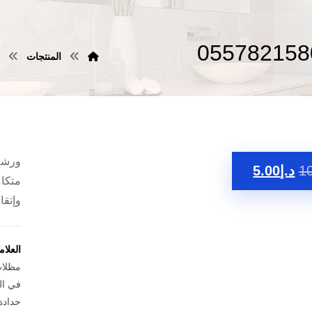
المنتجات
ورشة
1
د.إ
5.00
متكام
وإتقا
العلا
مظلات
في ال
حدادة