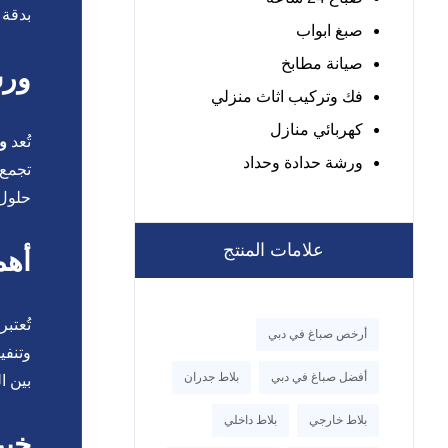
بدقة 
صبغ ابواب
صيانة مطابخ
ورش
فك وتركيب اثاث منزلي
كهربائي منازل
تُعد
ور
ورشة حدادة وحداد
تجمع 
حلول 
علامات المنتج
أهم
تُعتب
أرخص صباغ في دبي
وتنفي
أفضل صباغ في دبي
بلاط جدران
بين ا
بلاط خارجي
بلاط داخلي
خبر