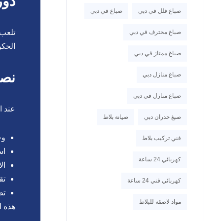
دور
صباغ فلل في دبي
صباغ في دبي
تلعب 
صباغ محترف في دبي
الحكو
صباغ ممتاز في دبي
نصا
صباغ منازل دبي
صباغ منازل في دبي
عند ا
صبغ جدران دبي
صيانة بلاط
وج
فني تركيب بلاط
اس
كهربائي 24 ساعة
ال
تق
كهربائي فني 24 ساعة
تط
مواد لاصقة للبلاط
هذه ا