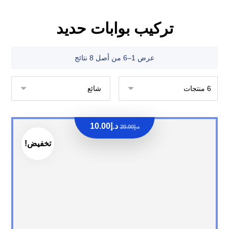
تركيب بوابات حديد
عرض 1–6 من أصل 8 نتائج
د.إ
10.00
د.إ
20.00
تخفيض!