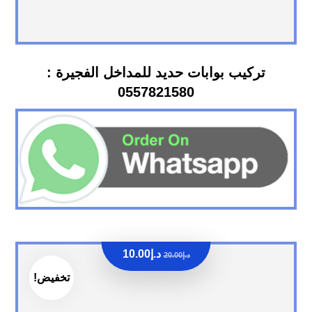
تركيب بوابات حديد للمداخل الفجيرة :
0557821580
د.إ
10.00
د.إ
20.00
تخفيض!