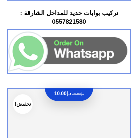
تركيب بوابات حديد للمداخل الشارقة :
0557821580
د.إ
10.00
د.إ
20.00
تخفيض!