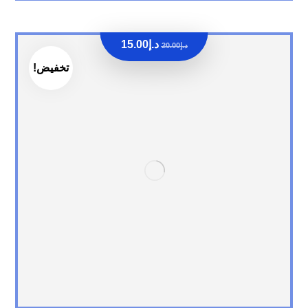
د.إ
15.00
د.إ
20.00
تخفيض!