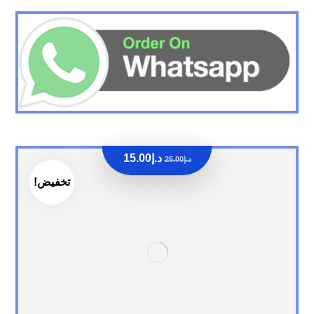
د.إ
15.00
د.إ
25.00
تخفيض!