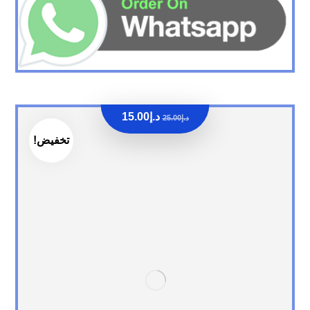
د.إ
15.00
د.إ
25.00
تخفيض!