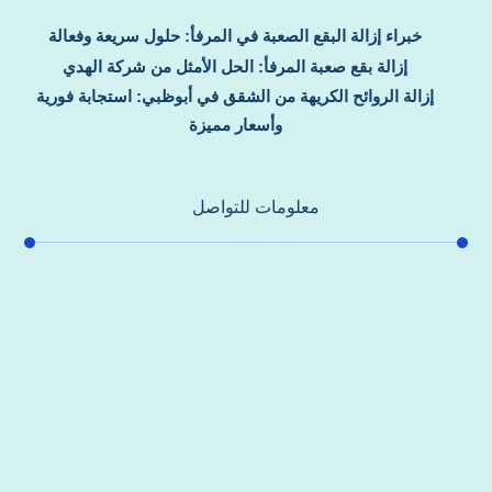
خبراء إزالة البقع الصعبة في المرفأ: حلول سريعة وفعالة
إزالة بقع صعبة المرفأ: الحل الأمثل من شركة الهدي
إزالة الروائح الكريهة من الشقق في أبوظبي: استجابة فورية
وأسعار مميزة
معلومات للتواصل
عنوان مكتبنا
جادة الشيخ محمد بن راشد – دبي
هاتف
0557821580