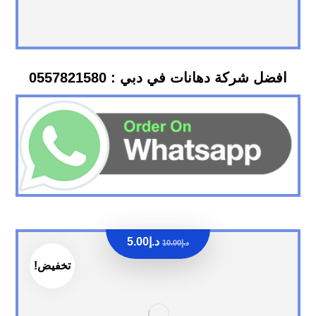
افضل شركة دهانات في دبي : 0557821580
د.إ
5.00
د.إ
10.00
تخفيض!