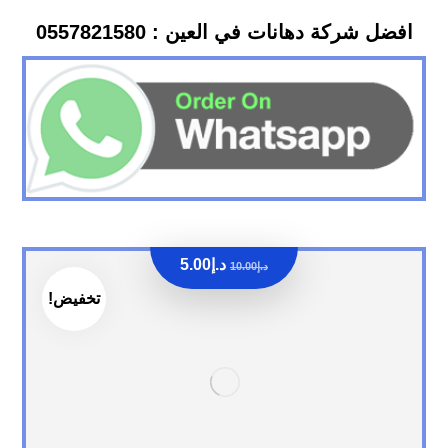
افضل شركة دهانات في العين : 0557821580
د.إ
5.00
د.إ
10.00
تخفيض!