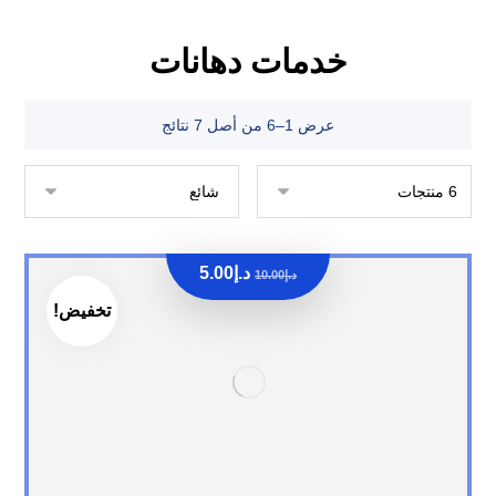
خدمات دهانات
عرض 1–6 من أصل 7 نتائج
د.إ
5.00
د.إ
10.00
تخفيض!