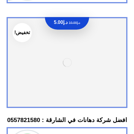
د.إ
5.00
د.إ
10.00
تخفيض!
افضل شركة دهانات في الشارقة : 0557821580