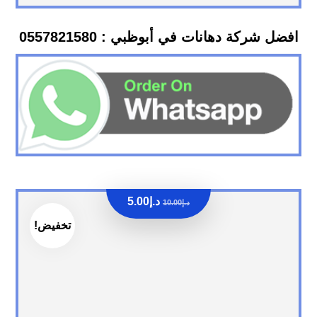
افضل شركة دهانات في أبوظبي : 0557821580
د.إ
5.00
د.إ
10.00
تخفيض!