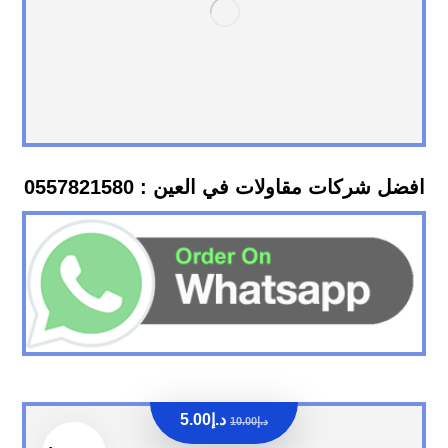
افضل شركات مقاولات في العين : 0557821580
د.إ
5.00
د.إ
10.00