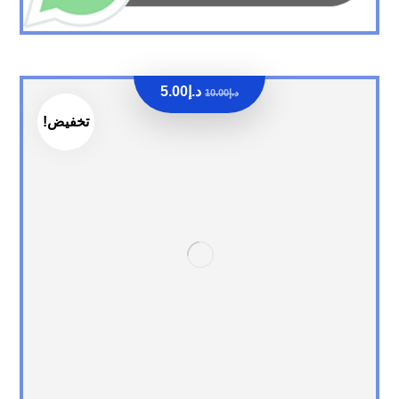
د.إ
5.00
د.إ
10.00
تخفيض!