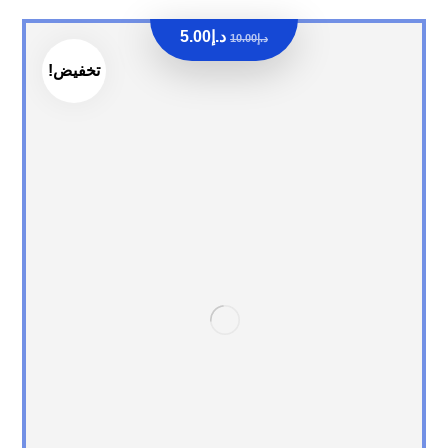
د.إ
5.00
د.إ
10.00
تخفيض!