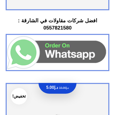
افضل شركات مقاولات في الشارقة :
0557821580
د.إ
5.00
د.إ
10.00
تخفيض!