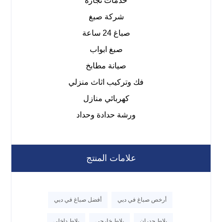
خدمات نجارة
شركة صبغ
صباغ 24 ساعة
صبغ ابواب
صيانة مطابخ
فك وتركيب اثاث منزلي
كهربائي منازل
ورشة حدادة وحداد
علامات المنتج
أرخص صباغ في دبي
أفضل صباغ في دبي
بلاط جدران
بلاط خارجي
بلاط داخلي