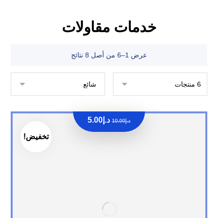
خدمات مقاولات
عرض 1–6 من أصل 8 نتائج
د.إ
5.00
د.إ
10.00
تخفيض!