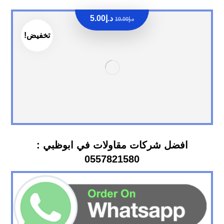
د.إ
5.00
د.إ
10.00
تخفيض!
افضل شركات مقاولات في ابوظبي :
0557821580