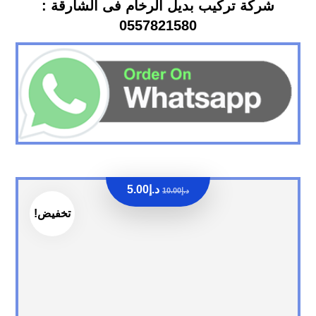
شركة تركيب بديل الرخام فى الشارقة :
0557821580
د.إ
5.00
د.إ
10.00
تخفيض!