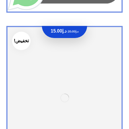
د.إ
15.00
د.إ
20.00
تخفيض!