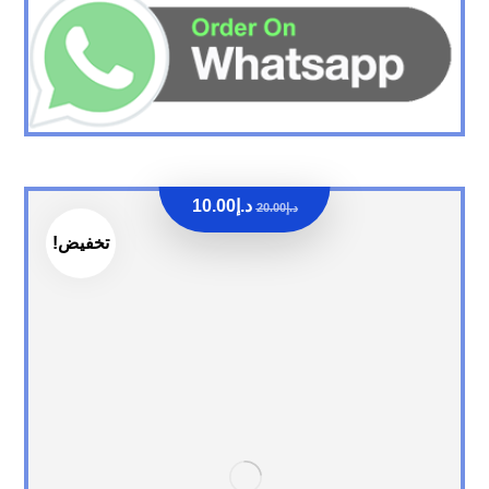
د.إ
10.00
د.إ
20.00
تخفيض!