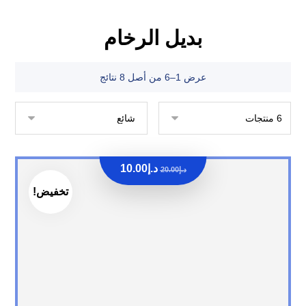
بديل الرخام
عرض 1–6 من أصل 8 نتائج
د.إ
10.00
د.إ
20.00
تخفيض!