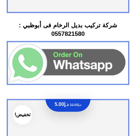
شركة تركيب بديل الرخام فى أبوظبي :
0557821580
د.إ
5.00
د.إ
10.00
تخفيض!