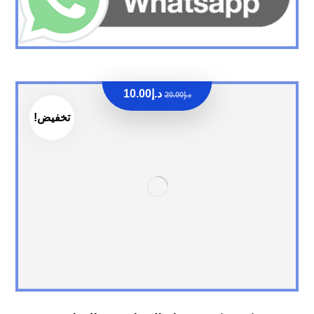
د.إ
10.00
د.إ
20.00
تخفيض!