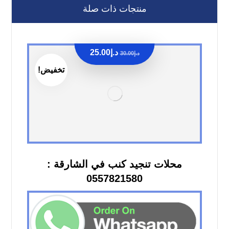
منتجات ذات صلة
د.إ
25.00
د.إ
30.00
تخفيض!
محلات تنجيد كنب في الشارقة :
0557821580