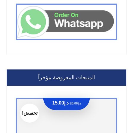
المنتجات المعروضة مؤخراً
د.إ
15.00
د.إ
20.00
تخفيض!