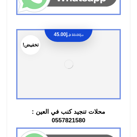
د.إ
45.00
د.إ
50.00
تخفيض!
محلات تنجيد كنب في العين :
0557821580