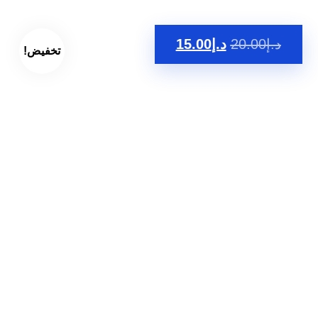
د.إ
20.00
د.إ
15.00
تخفيض!