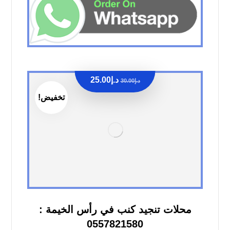
د.إ
25.00
د.إ
30.00
تخفيض!
محلات تنجيد كنب في رأس الخيمة :
0557821580