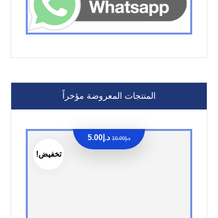
المنتجات المعروضة مؤخراً
د.إ
5.00
د.إ
10.00
تخفيض!