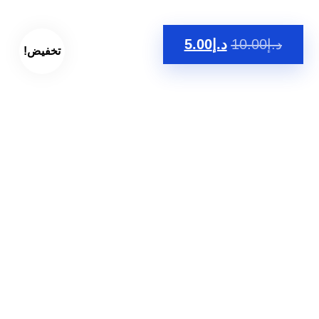
د.إ
10.00
د.إ
5.00
تخفيض!