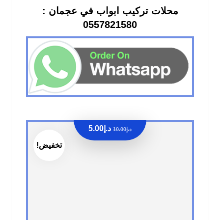
محلات تركيب ابواب في عجمان :
0557821580
د.إ
5.00
د.إ
10.00
تخفيض!