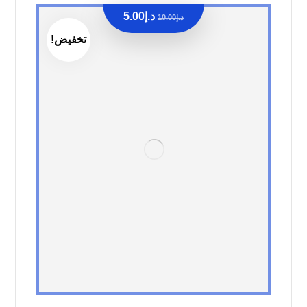
د.إ
5.00
د.إ
10.00
تخفيض!