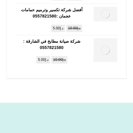
أفضل شركة تكسير وترميم حمامات
عجمان :0557821580
د.إ
10.00
د.إ
5.00
شركة صيانة مطابخ في الشارقة :
0557821580
د.إ
10.00
د.إ
5.00