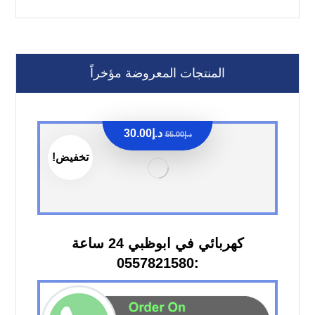
المنتجات المعروضة مؤخراً
د.إ
30.00
د.إ
55.00
تخفيض!
كهربائي في ابوظبي 24 ساعة
:0557821580