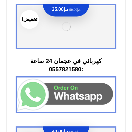
د.إ
35.00
د.إ
59.00
تخفيض!
كهربائي في عجمان 24 ساعة
:0557821580
د.إ
40.00
د.إ
69.00