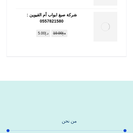
شركة صبغ ابواب أم القيوين :
0557821580
د.إ
10.00
د.إ
5.00
من نحن