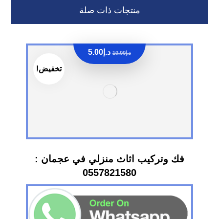
منتجات ذات صلة
د.إ
5.00
د.إ
10.00
تخفيض!
فك وتركيب اثاث منزلي في عجمان :
0557821580