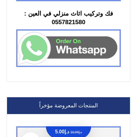
فك وتركيب اثاث منزلي في العين :
0557821580
المنتجات المعروضة مؤخراً
د.إ
5.00
د.إ
10.00