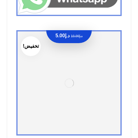
د.إ
5.00
د.إ
10.00
تخفيض!