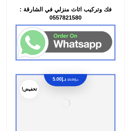
فك وتركيب اثاث منزلي في الشارقة :
0557821580
د.إ
5.00
د.إ
10.00
تخفيض!