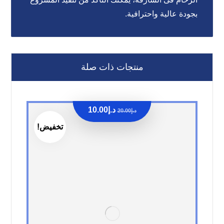
بجودة عالية واحترافية.
منتجات ذات صلة
د.إ
10.00
د.إ
20.00
تخفيض!