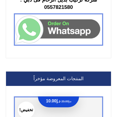
0557821580
المنتجات المعروضة مؤخراً
د.إ
10.00
د.إ
20.00
تخفيض!