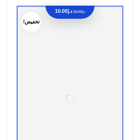
د.إ
10.00
د.إ
20.00
تخفيض!