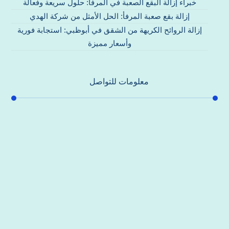
خبراء إزالة البقع الصعبة في المرفأ: حلول سريعة وفعالة
إزالة بقع صعبة المرفأ: الحل الأمثل من شركة الهدي
إزالة الروائح الكريهة من الشقق في أبوظبي: استجابة فورية
وأسعار مميزة
معلومات للتواصل
عنوان مكتبنا
جادة الشيخ محمد بن راشد – دبي
هاتف
0557821580