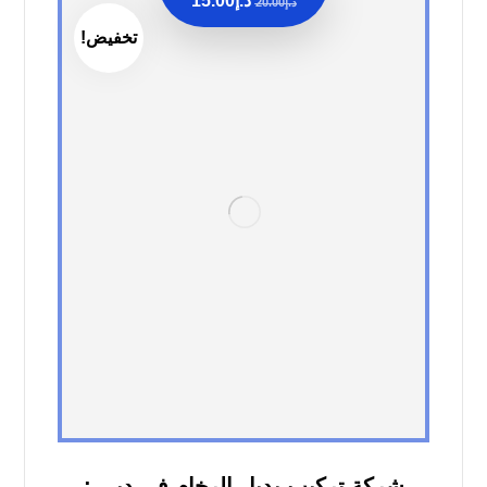
د.إ
15.00
د.إ
20.00
تخفيض!
شركة تركيب بديل الرخام فى دبي :