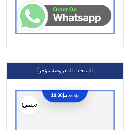
المنتجات المعروضة مؤخراً
د.إ
10.00
د.إ
20.00
تخفيض!