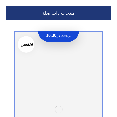
منتجات ذات صلة
د.إ
10.00
د.إ
20.00
تخفيض!