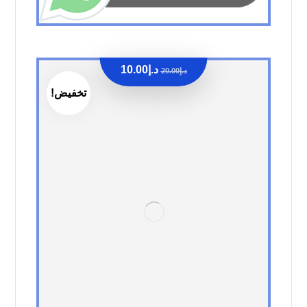
د.إ
10.00
د.إ
20.00
تخفيض!