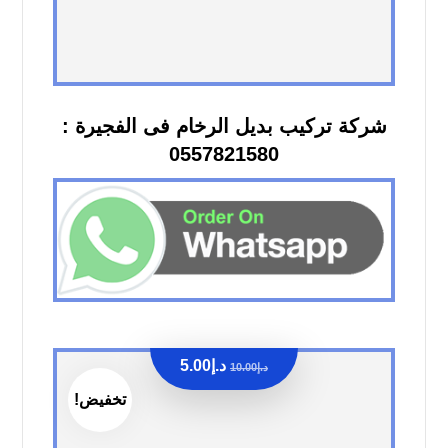
شركة تركيب بديل الرخام فى الفجيرة :
0557821580
د.إ
5.00
د.إ
10.00
تخفيض!