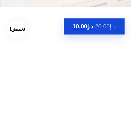
د.إ
20.00
د.إ
10.00
تخفيض!