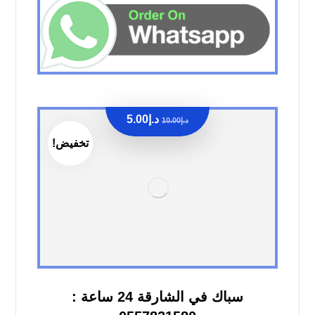
د.إ
5.00
د.إ
10.00
تخفيض!
سباك في الشارقة 24 ساعة :