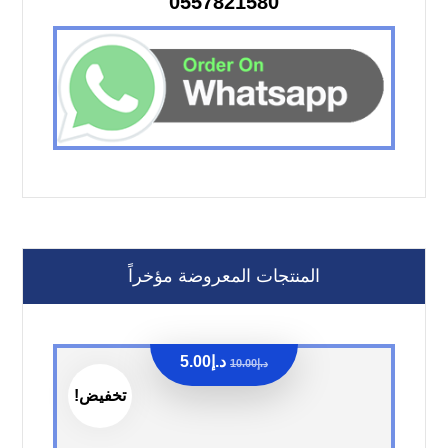
0557821580
المنتجات المعروضة مؤخراً
د.إ
5.00
د.إ
10.00
تخفيض!