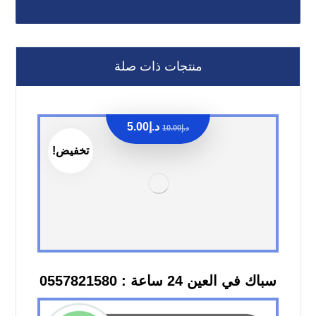
منتجات ذات صلة
د.إ
5.00
د.إ
10.00
تخفيض!
سباك في العين 24 ساعة : 0557821580