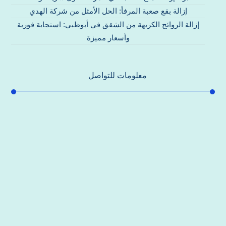
إزالة بقع صعبة المرفأ: الحل الأمثل من شركة الهدي
إزالة الروائح الكريهة من الشقق في أبوظبي: استجابة فورية
وأسعار مميزة
معلومات للتواصل
عنوان مكتبنا
جادة الشيخ محمد بن راشد – دبي
هاتف
0557821580