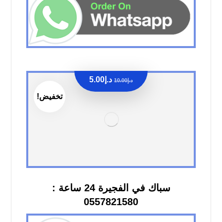
د.إ
5.00
د.إ
10.00
تخفيض!
سباك في الفجيرة 24 ساعة :
0557821580