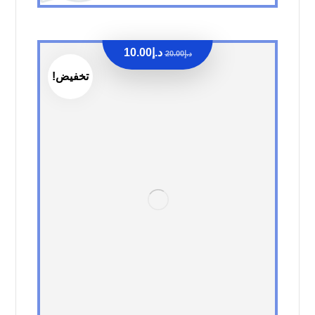
د.إ
10.00
د.إ
20.00
تخفيض!