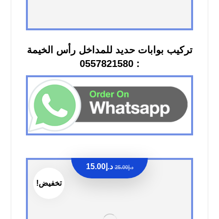
تركيب بوابات حديد للمداخل رأس الخيمة
: 0557821580
د.إ
15.00
د.إ
25.00
تخفيض!