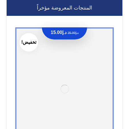
المنتجات المعروضة مؤخراً
د.إ
15.00
د.إ
25.00
تخفيض!