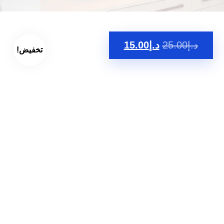
د.إ
25.00
د.إ
15.00
تخفيض!