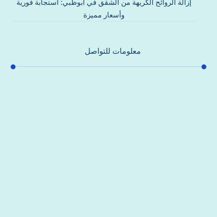
إزالة الروائح الكريهة من الشقق في أبوظبي: استجابة فورية
وأسعار مميزة
معلومات للتواصل
عنوان مكتبنا
جادة الشيخ محمد بن راشد – دبي
هاتف
0557821580
بريد إلكتروني