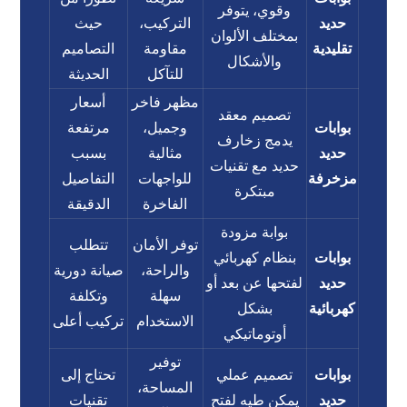
وقوي، يتوفر
حديد
التركيب،
حيث
بمختلف الألوان
تقليدية
مقاومة
التصاميم
والأشكال
للتآكل
الحديثة
مظهر فاخر
أسعار
تصميم معقد
بوابات
وجميل،
مرتفعة
يدمج زخارف
حديد
مثالية
بسبب
حديد مع تقنيات
مزخرفة
للواجهات
التفاصيل
مبتكرة
الفاخرة
الدقيقة
بوابة مزودة
توفر الأمان
تتطلب
بوابات
بنظام كهربائي
والراحة،
صيانة دورية
حديد
لفتحها عن بعد أو
سهلة
وتكلفة
كهربائية
بشكل
الاستخدام
تركيب أعلى
أوتوماتيكي
توفير
بوابات
تصميم عملي
تحتاج إلى
المساحة،
حديد
يمكن طيه لفتح
تقنيات