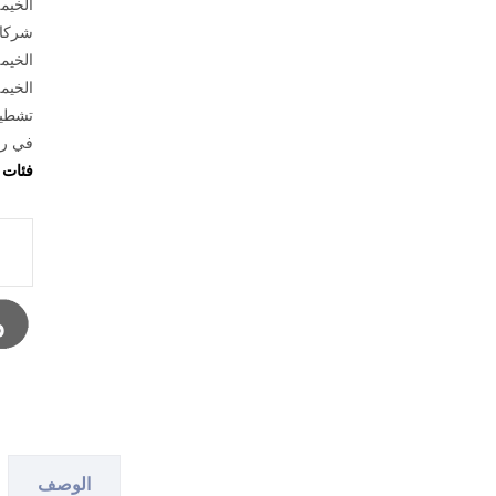
الخيم
شركات
الخيم
الخيم
تشطي
في را
فئات
الوصف