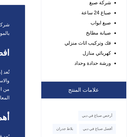
شركة صبغ
صباغ 24 ساعة
صبغ ابواب
شركة 
صيانة مطابخ
بالمو
فك وتركيب اثاث منزلي
افض
كهربائي منازل
ورشة حدادة وحداد
تُعد 
والاس
من ال
علامات المنتج
المعاي
أهم
أرخص صباغ في دبي
أفضل صباغ في دبي
بلاط جدران
يُعد 