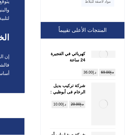
يتوقع
مواد لاصقة للبلاط
والبن
لتلبي
المنتجات الأعلى تقييماً
الخ
كهربائي في الفجيرة
إن ال
24 ساعة
فالشر
:0557821580
د.إ
69.00
د.إ
36.00
أساسي
شركة تركيب بديل
الرخام فى أبوظبي :
0557821580
د.إ
20.00
د.إ
10.00
شركة صبغ ابواب أم