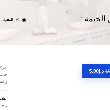
لخيمة :
المنتجات
شركة
1
د.إ
5.00
خدمات
وأفضل
العلا
راس ا