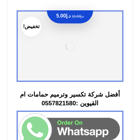
د.إ
5.00
د.إ
10.00
تخفيض!
أفضل شركة تكسير وترميم حمامات ام
القيوين :0557821580