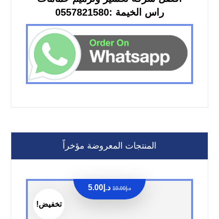
راس الخيمة :0557821580
المنتجات المعروضة مؤخراً
د.إ
5.00
د.إ
10.00
تخفيض!