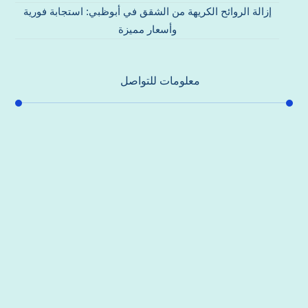
إزالة الروائح الكريهة من الشقق في أبوظبي: استجابة فورية
وأسعار مميزة
معلومات للتواصل
عنوان مكتبنا
جادة الشيخ محمد بن راشد – دبي
هاتف
0557821580