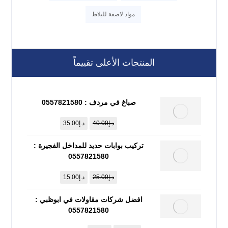
مواد لاصقة للبلاط
المنتجات الأعلى تقييماً
صباغ في مردف : 0557821580
د.إ
40.00
د.إ
35.00
تركيب بوابات حديد للمداخل الفجيرة :
0557821580
د.إ
25.00
د.إ
15.00
افضل شركات مقاولات في ابوظبي :
0557821580