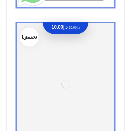
د.إ
10.00
د.إ
20.00
تخفيض!