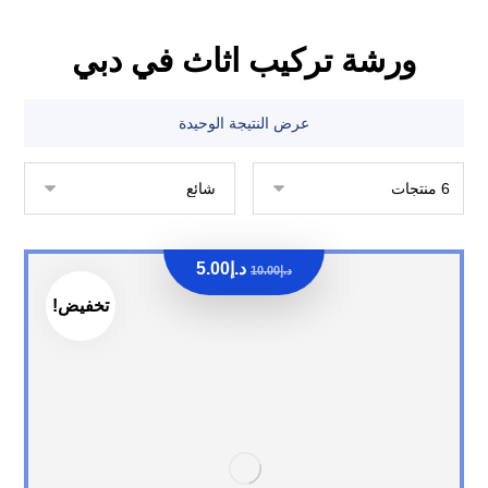
ورشة تركيب اثاث في دبي
عرض النتيجة الوحيدة
د.إ
5.00
د.إ
10.00
تخفيض!