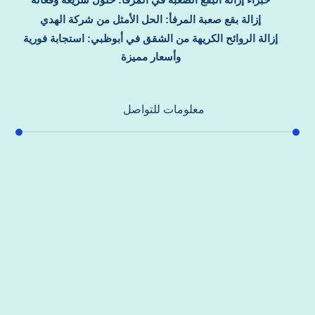
إزالة بقع صعبة المرفأ: الحل الأمثل من شركة الهدي
إزالة الروائح الكريهة من الشقق في أبوظبي: استجابة فورية
وأسعار مميزة
معلومات للتواصل
عنوان مكتبنا
جادة الشيخ محمد بن راشد – دبي
هاتف
0557821580