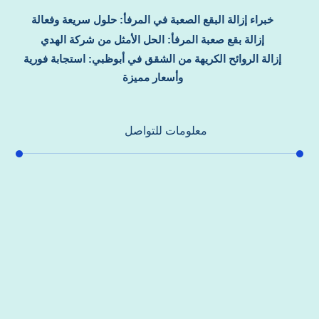
خبراء إزالة البقع الصعبة في المرفأ: حلول سريعة وفعالة
إزالة بقع صعبة المرفأ: الحل الأمثل من شركة الهدي
إزالة الروائح الكريهة من الشقق في أبوظبي: استجابة فورية
وأسعار مميزة
معلومات للتواصل
عنوان مكتبنا
جادة الشيخ محمد بن راشد – دبي
هاتف
0557821580