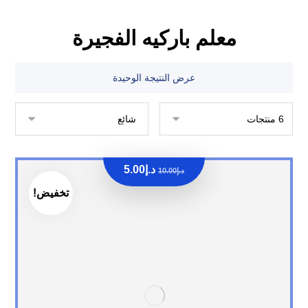
معلم باركيه الفجيرة
عرض النتيجة الوحيدة
د.إ
5.00
د.إ
10.00
تخفيض!