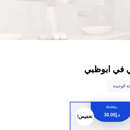
ي في ابوظبي
ة الوحيدة
د.إ
55.00
د.إ
30.00
تخفيض!