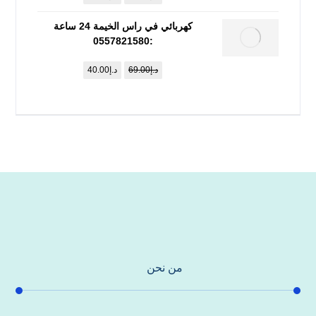
كهربائي في راس الخيمة 24 ساعة
:0557821580
د.إ
69.00
د.إ
40.00
من نحن