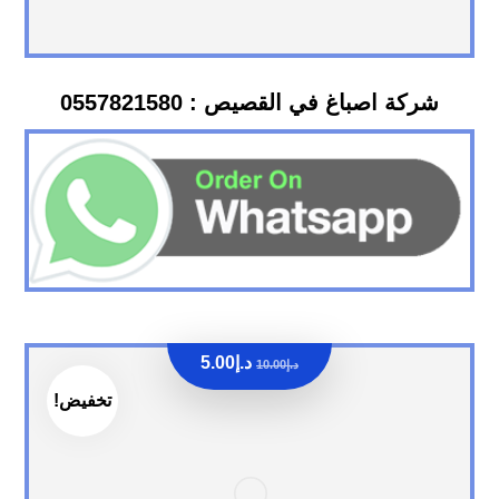
شركة اصباغ في القصيص : 0557821580
د.إ
5.00
د.إ
10.00
تخفيض!