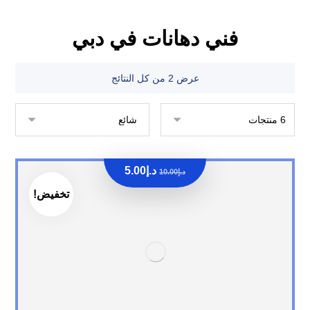
فني دهانات في دبي
عرض ⁦2⁩ من كل النتائج
د.إ
5.00
د.إ
10.00
تخفيض!