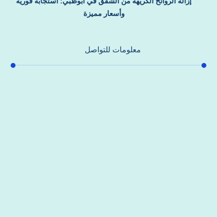
إزالة الروائح الكريهة من الشقق في أبوظبي: استجابة فورية
وأسعار مميزة
معلومات للتواصل
عنوان مكتبنا
جادة الشيخ محمد بن راشد – دبي
هاتف
0557821580
بريد إلكتروني