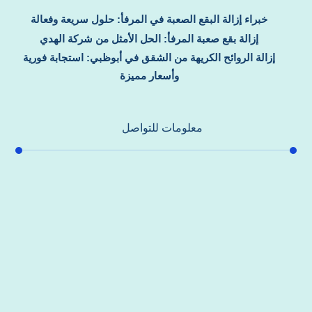
خبراء إزالة البقع الصعبة في المرفأ: حلول سريعة وفعالة
إزالة بقع صعبة المرفأ: الحل الأمثل من شركة الهدي
إزالة الروائح الكريهة من الشقق في أبوظبي: استجابة فورية
وأسعار مميزة
معلومات للتواصل
عنوان مكتبنا
جادة الشيخ محمد بن راشد – دبي
هاتف
0557821580