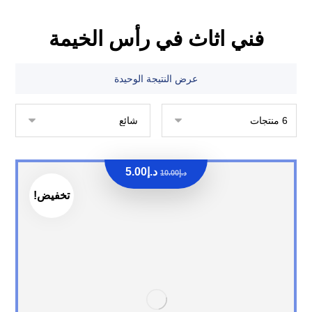
فني اثاث في رأس الخيمة
عرض النتيجة الوحيدة
د.إ
5.00
د.إ
10.00
تخفيض!