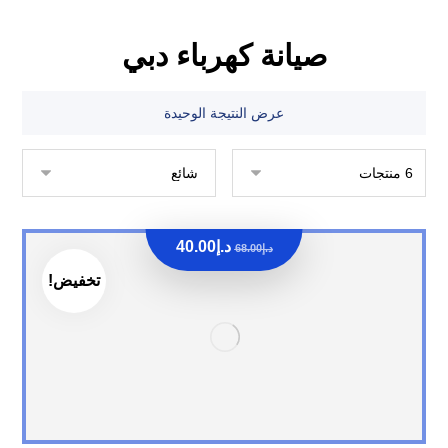
صيانة كهرباء دبي
عرض النتيجة الوحيدة
د.إ
40.00
د.إ
68.00
تخفيض!