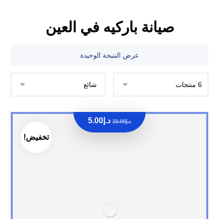
صيانة باركيه في العين
عرض النتيجة الوحيدة
د.إ
5.00
د.إ
10.00
تخفيض!