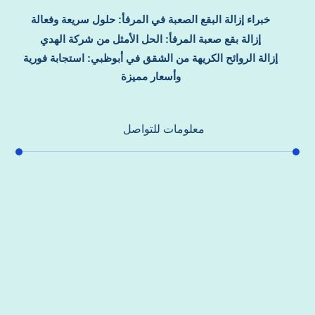
خبراء إزالة البقع الصعبة في المرفأ: حلول سريعة وفعالة
إزالة بقع صعبة المرفأ: الحل الأمثل من شركة الهدي
إزالة الروائح الكريهة من الشقق في أبوظبي: استجابة فورية
وأسعار مميزة
معلومات للتواصل
عنوان مكتبنا
جادة الشيخ محمد بن راشد – دبي
هاتف
0557821580