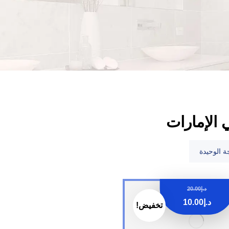
الإمارات
ة الوحيدة
د.إ
20.00
د.إ
10.00
تخفيض!