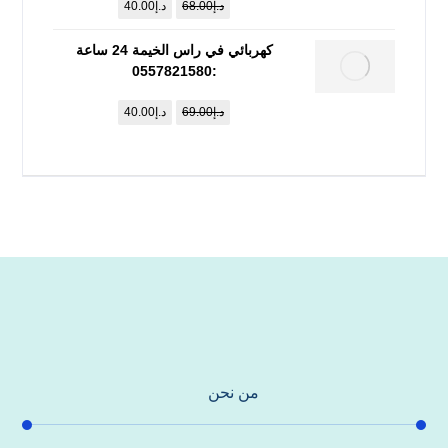
د.إ
68.00
د.إ
40.00
كهربائي في راس الخيمة 24 ساعة
:0557821580
د.إ
69.00
د.إ
40.00
من نحن