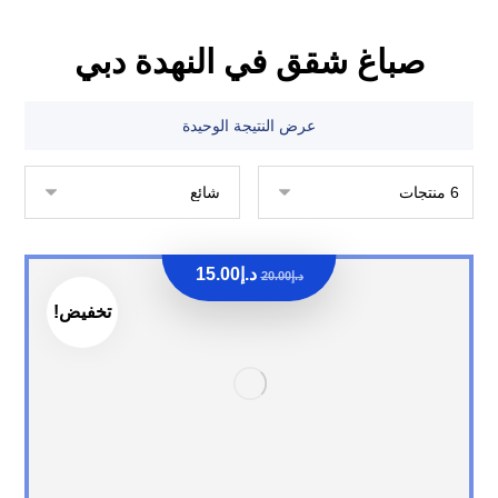
صباغ شقق في النهدة دبي
عرض النتيجة الوحيدة
د.إ
15.00
د.إ
20.00
تخفيض!