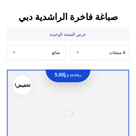
صباغة فاخرة الراشدية دبي
عرض النتيجة الوحيدة
د.إ
5.00
د.إ
10.00
تخفيض!