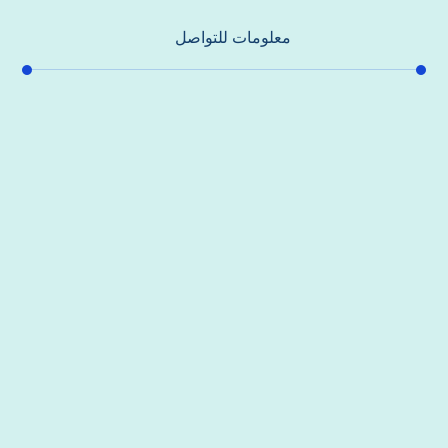
معلومات للتواصل
عنوان مكتبنا
جادة الشيخ محمد بن راشد – دبي
هاتف
0557821580
بريد إلكتروني
support@alhoda-maintenance-emirates.