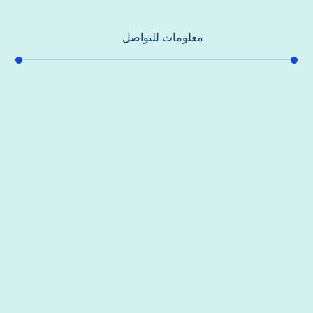
معلومات للتواصل
عنوان مكتبنا
جادة الشيخ محمد بن راشد – دبي
هاتف
0557821580
بريد إلكتروني
support@alhoda-maintenance-emirates.