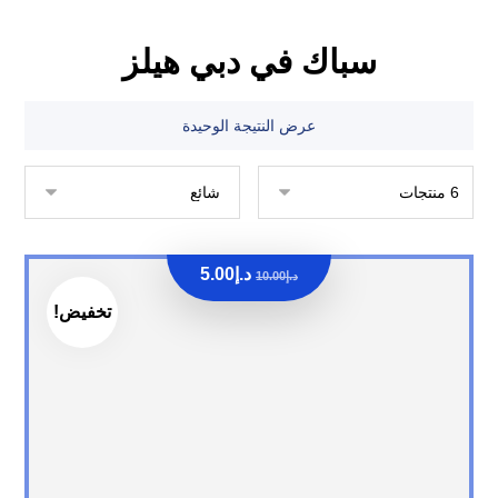
سباك في دبي هيلز
عرض النتيجة الوحيدة
د.إ
5.00
د.إ
10.00
تخفيض!