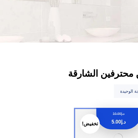
 محترفين الشارقة
ة الوحيدة
د.إ
10.00
د.إ
5.00
تخفيض!