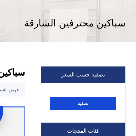
سباكين محترفين الشارقة
سباكين
تصفية حسب السعر
عرض النتيج
تصفية
فئات المنتجات