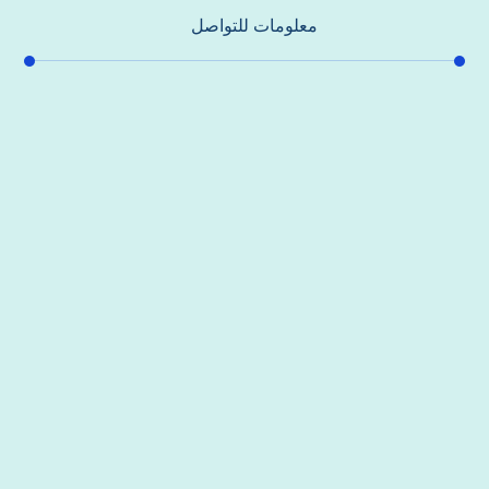
معلومات للتواصل
عنوان مكتبنا
جادة الشيخ محمد بن راشد – دبي
هاتف
0557821580
بريد إلكتروني
support@alhoda-maintenance-emirates.