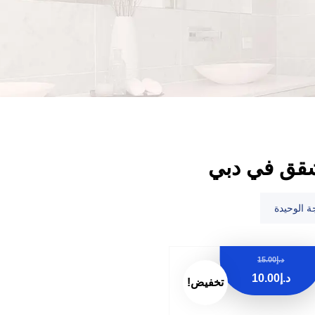
قق في دبي
ة الوحيدة
د.إ
15.00
د.إ
10.00
تخفيض!