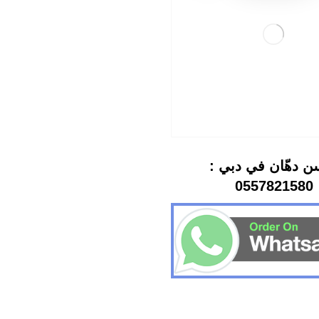
ن دهّان في دبي :
0557821580