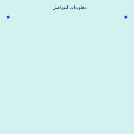
معلومات للتواصل
عنوان مكتبنا
جادة الشيخ محمد بن راشد – دبي
هاتف
0557821580
بريد إلكتروني
support@alhoda-maintenance-emirates.