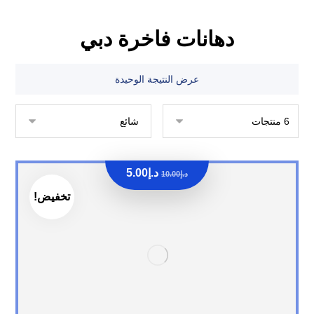
دهانات فاخرة دبي
عرض النتيجة الوحيدة
د.إ
5.00
د.إ
10.00
تخفيض!