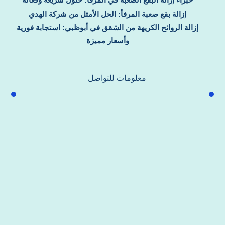
إزالة بقع صعبة المرفأ: الحل الأمثل من شركة الهدي
إزالة الروائح الكريهة من الشقق في أبوظبي: استجابة فورية
وأسعار مميزة
معلومات للتواصل
عنوان مكتبنا
جادة الشيخ محمد بن راشد – دبي
هاتف
0557821580