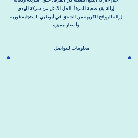
إزالة بقع صعبة المرفأ: الحل الأمثل من شركة الهدي
إزالة الروائح الكريهة من الشقق في أبوظبي: استجابة فورية
وأسعار مميزة
معلومات للتواصل
عنوان مكتبنا
جادة الشيخ محمد بن راشد – دبي
هاتف
0557821580