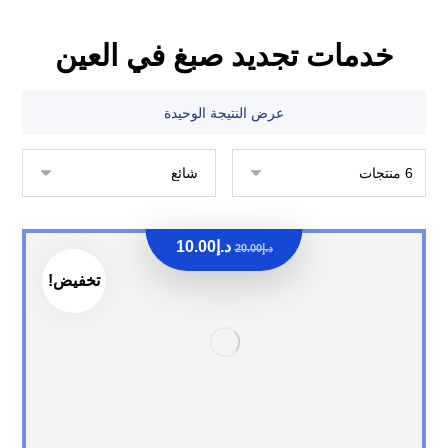
خدمات تجديد صبغ في العين
عرض النتيجة الوحيدة
د.إ
10.00
د.إ
20.00
تخفيض!