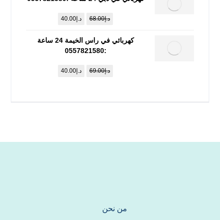
د.إ
68.00
د.إ
40.00
كهربائي في راس الخيمة 24 ساعة
:0557821580
د.إ
69.00
د.إ
40.00
من نحن