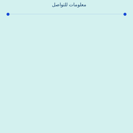
معلومات للتواصل
عنوان مكتبنا
جادة الشيخ محمد بن راشد – دبي
هاتف
0557821580
بريد إلكتروني
support@alhoda-maintenance-emirates.