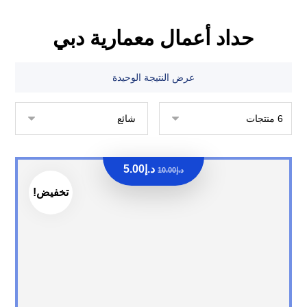
حداد أعمال معمارية دبي
عرض النتيجة الوحيدة
د.إ
5.00
د.إ
10.00
تخفيض!