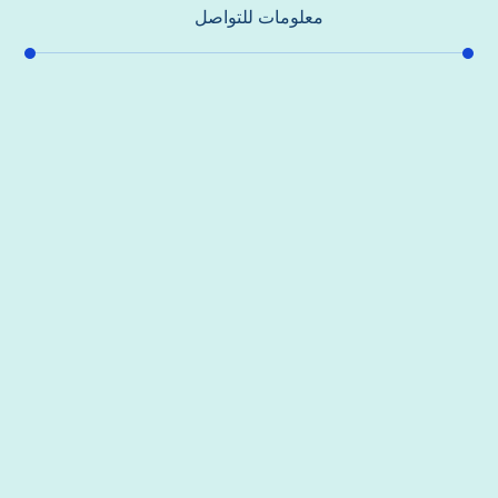
معلومات للتواصل
عنوان مكتبنا
جادة الشيخ محمد بن راشد – دبي
هاتف
0557821580
بريد إلكتروني
support@alhoda-maintenance-emirates.