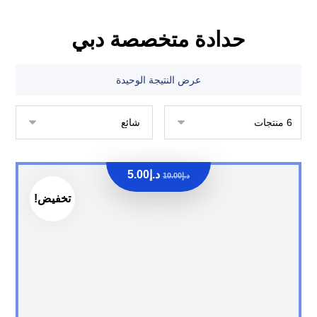
حدادة متخصصة دبي
عرض النتيجة الوحيدة
د.إ
5.00
د.إ
10.00
تخفيض!