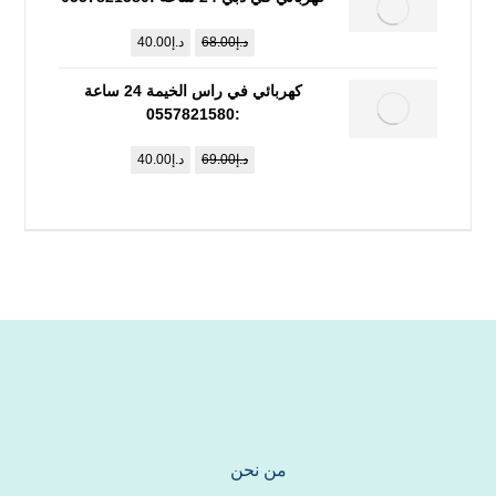
د.إ
68.00
د.إ
40.00
كهربائي في راس الخيمة 24 ساعة
:0557821580
د.إ
69.00
د.إ
40.00
من نحن