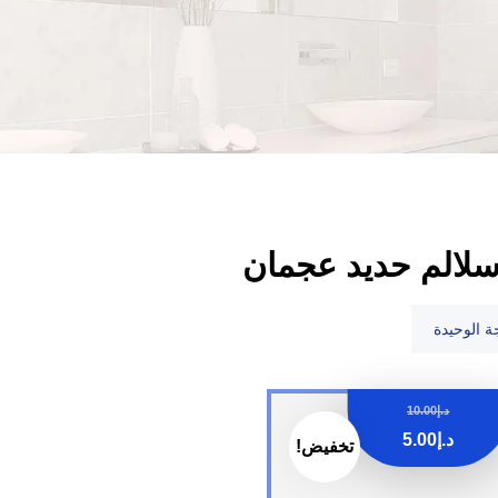
سلالم حديد عجمان
ة الوحيدة
د.إ
10.00
د.إ
5.00
تخفيض!