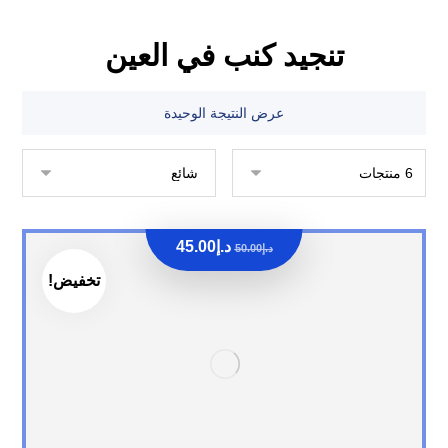
تنجيد كنب في العين
عرض النتيجة الوحيدة
د.إ
45.00
د.إ
50.00
تخفيض!