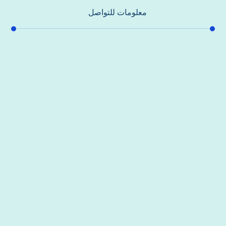
معلومات للتواصل
عنوان مكتبنا
جادة الشيخ محمد بن راشد – دبي
هاتف
0557821580
بريد إلكتروني
support@alhoda-maintenance-emirates.