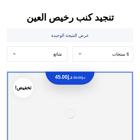
تنجيد كنب رخيص العين
عرض النتيجة الوحيدة
د.إ
45.00
د.إ
50.00
تخفيض!