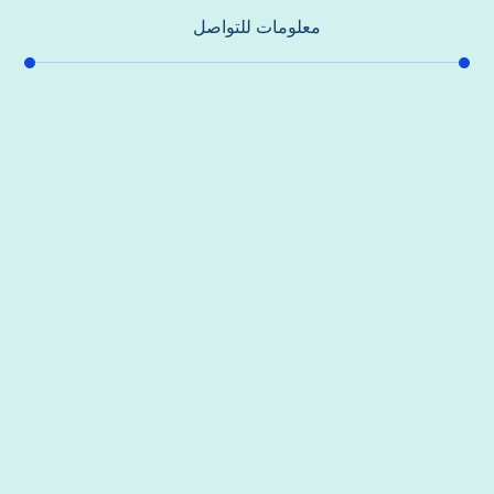
معلومات للتواصل
عنوان مكتبنا
جادة الشيخ محمد بن راشد – دبي
هاتف
0557821580
بريد إلكتروني
support@alhoda-maintenance-emirates.