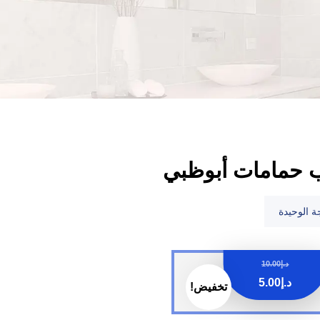
حمامات أبوظبي
ة الوحيدة
د.إ
10.00
د.إ
5.00
تخفيض!