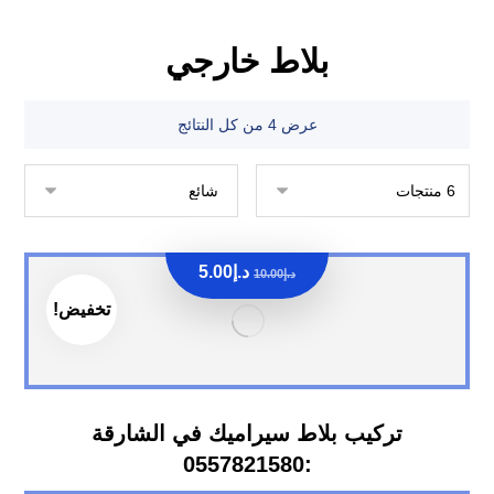
بلاط خارجي
عرض ⁦4⁩ من كل النتائج
د.إ
5.00
د.إ
10.00
تخفيض!
تركيب بلاط سيراميك في الشارقة
:0557821580