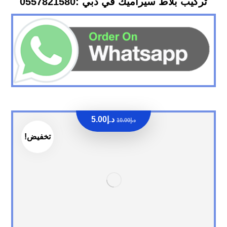
تركيب بلاط سيراميك في دبي :0557821580
د.إ
5.00
د.إ
10.00
تخفيض!