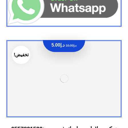
د.إ
5.00
د.إ
10.00
تخفيض!