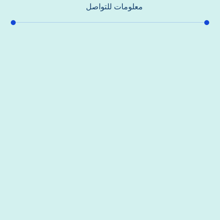
معلومات للتواصل
عنوان مكتبنا
جادة الشيخ محمد بن راشد – دبي
هاتف
0557821580
بريد إلكتروني
support@alhoda-maintenance-emirates.