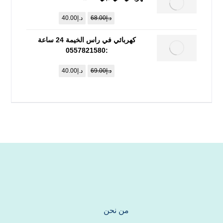
د.إ
68.00
د.إ
40.00
كهربائي في راس الخيمة 24 ساعة
:0557821580
د.إ
69.00
د.إ
40.00
من نحن