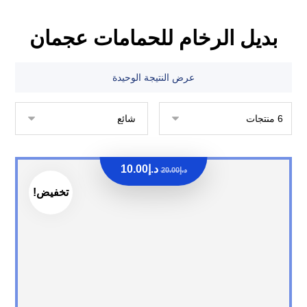
بديل الرخام للحمامات عجمان
عرض النتيجة الوحيدة
د.إ
10.00
د.إ
20.00
تخفيض!