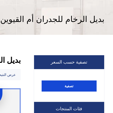
بديل الرخام للجدران أم القيوين
بديل ال
تصفية حسب السعر
عرض النتيج
تصفية
فئات المنتجات