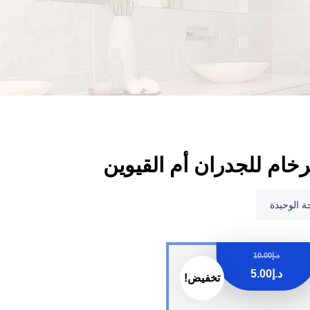
رخام للجدران أم القيوين
ة الوحيدة
د.إ
10.00
د.إ
5.00
تخفيض!