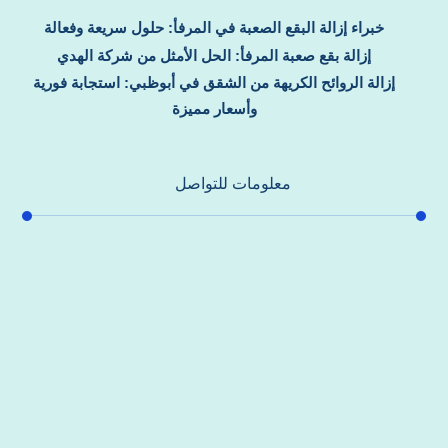
خبراء إزالة البقع الصعبة في المرفأ: حلول سريعة وفعالة
إزالة بقع صعبة المرفأ: الحل الأمثل من شركة الهدي
إزالة الروائح الكريهة من الشقق في أبوظبي: استجابة فورية
وأسعار مميزة
معلومات للتواصل
عنوان مكتبنا
جادة الشيخ محمد بن راشد – دبي
هاتف
0557821580