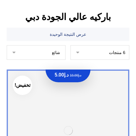
باركيه عالي الجودة دبي
عرض النتيجة الوحيدة
د.إ
5.00
د.إ
10.00
تخفيض!