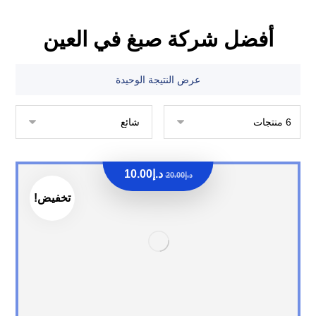
أفضل شركة صبغ في العين
عرض النتيجة الوحيدة
د.إ
10.00
د.إ
20.00
تخفيض!