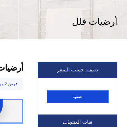
أرضيات فلل
أرضيات
تصفية حسب السعر
عرض ⁦2⁩ من كل النتائج
تصفية
فئات المنتجات