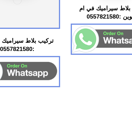
بلاط سيراميك في ام
:0557821580
تركيب بلاط سيراميك 
:0557821580