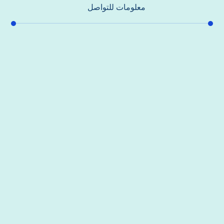
معلومات للتواصل
عنوان مكتبنا
جادة الشيخ محمد بن راشد – دبي
هاتف
0557821580
بريد إلكتروني
support@alhoda-maintenance-emirates.