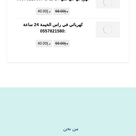
د.إ
68.00
د.إ
40.00
كهربائي في راس الخيمة 24 ساعة
:0557821580
د.إ
69.00
د.إ
40.00
من نحن