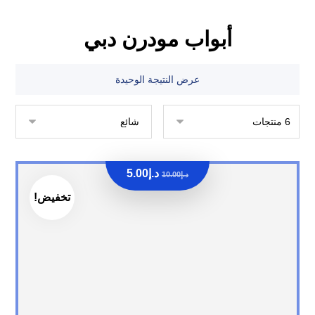
أبواب مودرن دبي
عرض النتيجة الوحيدة
د.إ
5.00
د.إ
10.00
تخفيض!