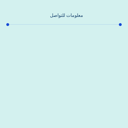
معلومات للتواصل
عنوان مكتبنا
جادة الشيخ محمد بن راشد – دبي
هاتف
0557821580
بريد إلكتروني
support@alhoda-maintenance-emirates.