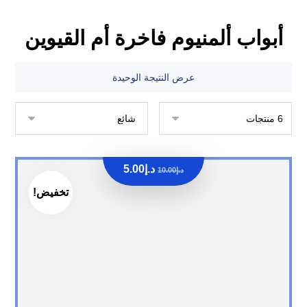
أبواب ألمنيوم فاخرة أم القيوين
عرض النتيجة الوحيدة
د.إ
5.00
د.إ
10.00
تخفيض!