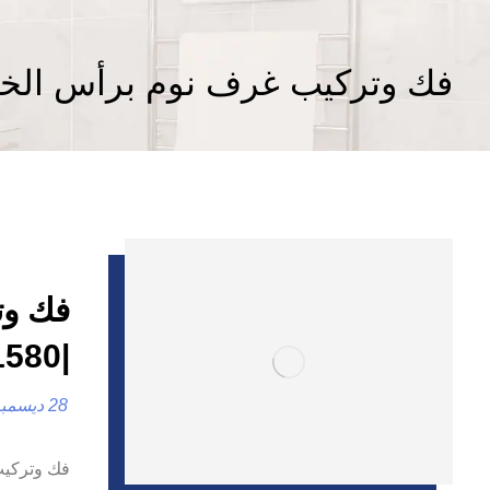
فك وتركيب غرف نوم برأس الخي
فك وت
|0557821580
28 ديسمبر، 2024