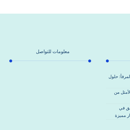
معلومات للتواصل
عنوان مكتبنا
لمرفأ: حلول
جادة الشيخ محمد بن راشد – دبي
لأمثل من
هاتف
0557821580
قق في
بريد إلكتروني
ر مميزة
support@alhoda-maintenance-
emirates.